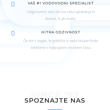

VAŠ #1 VODOVODNI SPECIALIST
Odgovorimo vam na vsa vaša uprašanja in
dvome, ki jih imate.

HITRA ODZIVNOST
Če ste v zagati, le pokličite in vaše težave bodo
odrešene v najkrajšem možnem času.
SINCE ’97
SPOZNAJTE NAS