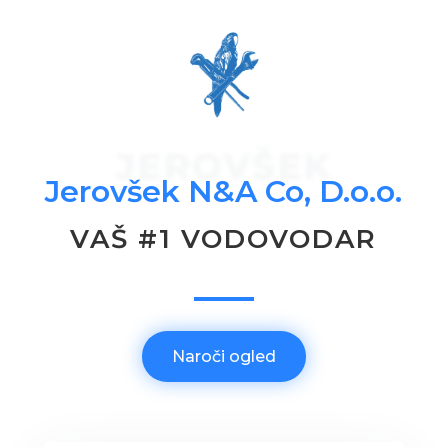
JEROVŠEK
Jerovšek N&A Co, D.o.o.
VAŠ #1 VODOVODAR
Naroči ogled