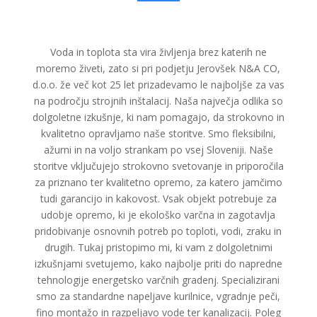
Voda in toplota sta vira življenja brez katerih ne
moremo živeti, zato si pri podjetju Jerovšek N&A CO,
d.o.o. že več kot 25 let prizadevamo le najboljše za vas
na področju strojnih inštalacij. Naša največja odlika so
dolgoletne izkušnje, ki nam pomagajo, da strokovno in
kvalitetno opravljamo naše storitve. Smo fleksibilni,
ažurni in na voljo strankam po vsej Sloveniji. Naše
storitve vključujejo strokovno svetovanje in priporočila
za priznano ter kvalitetno opremo, za katero jamčimo
tudi garancijo in kakovost. Vsak objekt potrebuje za
udobje opremo, ki je ekološko varčna in zagotavlja
pridobivanje osnovnih potreb po toploti, vodi, zraku in
drugih. Tukaj pristopimo mi, ki vam z dolgoletnimi
izkušnjami svetujemo, kako najbolje priti do napredne
tehnologije energetsko varčnih gradenj. Specializirani
smo za standardne napeljave kurilnice, vgradnje peči,
fino montažo in razpeljavo vode ter kanalizacij. Poleg