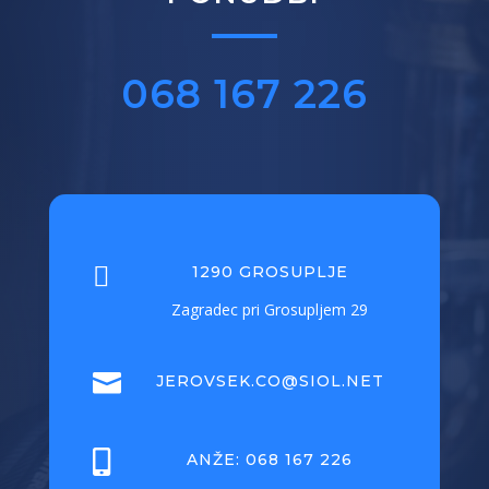
068 167 226

1290 GROSUPLJE
Zagradec pri Grosupljem 29

JEROVSEK.CO@SIOL.NET

ANŽE: 068 167 226