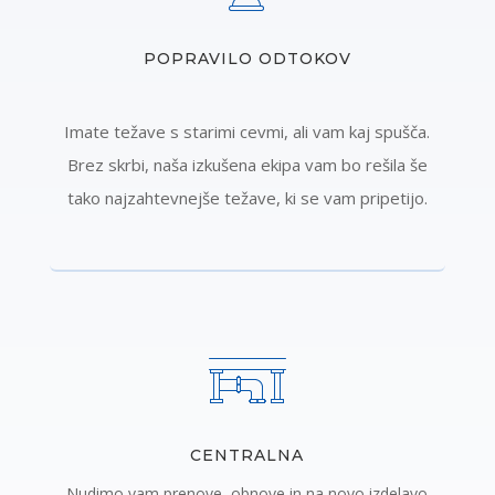
POPRAVILO ODTOKOV
Imate težave s starimi cevmi, ali vam kaj spušča.
Brez skrbi, naša izkušena ekipa vam bo rešila še
tako najzahtevnejše težave, ki se vam pripetijo.
CENTRALNA
Nudimo vam prenove, obnove in na novo izdelavo